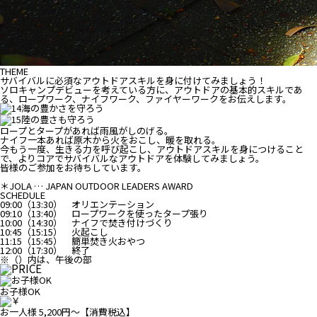
THEME
サバイバルに必須なアウトドアスキルを身に付けてみましょう！
ソロキャンプデビューを考えている方に、アウトドアの基本的スキルであ
る、ロープワーク、ナイフワーク、ファイヤーワークをお伝えします。
ロープとタープがあれば雨風がしのげる。
ナイフ一本あれば原木から火をおこし、暖を取れる。
今もう一度、生きる力を呼び起こし、アウトドアスキルを身につけること
で、よりコアでサバイバルなアウトドアを体験してみましょう。
皆様のご参加をお待ちしています。
＊JOLA … JAPAN OUTDOOR LEADERS AWARD
SCHEDULE
09:00（13:30） オリエンテーション
09:10（13:40） ロープワークを使ったタープ張り
10:00（14:30） ナイフで焚き付けづくり
10:45（15:15） 火起こし
11:15（15:45） 簡単焚き火おやつ
12:00（17:30） 終了
※（）内は、午後の部
お子様OK
お一人様 5,200円～【消費税込】