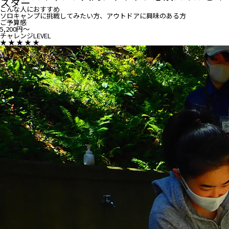
スター
こんな人におすすめ
ソロキャンプに挑戦してみたい方、アウトドアに興味のある方
ご予算感
5,200円～
チャレンジLEVEL
★
★
★
★
★