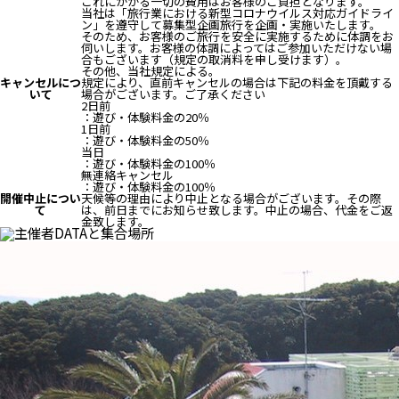
これにかかる一切の費用はお客様のご負担となります。
当社は「旅行業における新型コロナウイルス対応ガイドライ
ン」を遵守して募集型企画旅行を企画・実施いたします。
そのため、お客様のご旅行を安全に実施するために体調をお
伺いします。お客様の体調によってはご参加いただけない場
合もございます（規定の取消料を申し受けます）。
その他、当社規定による。
キャンセルにつ
規定により、直前キャンセルの場合は下記の料金を頂戴する
いて
場合がございます。ご了承ください
2日前
：遊び・体験料金の20％
1日前
：遊び・体験料金の50％
当日
：遊び・体験料金の100％
無連絡キャンセル
：遊び・体験料金の100％
開催中止につい
天候等の理由により中止となる場合がございます。その際
て
は、前日までにお知らせ致します。中止の場合、代金をご返
金致します。