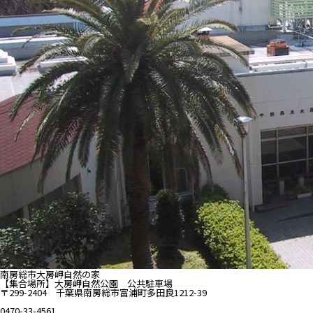
南房総市大房岬自然の家
【集合場所】大房岬自然公園 公共駐車場
〒299-2404 千葉県南房総市富浦町多田良1212-39
0470-33-4561