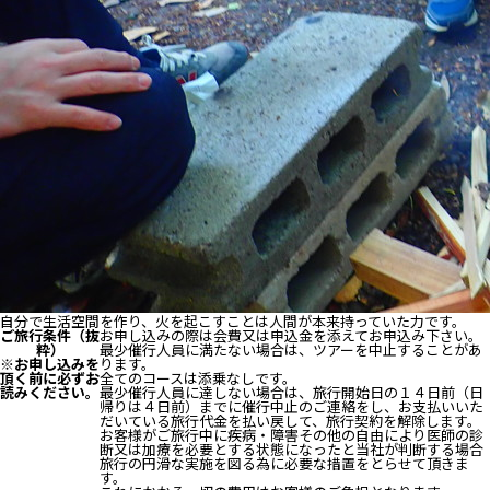
自分で生活空間を作り、火を起こすことは人間が本来持っていた力です。
ご旅行条件（抜
お申し込みの際は会費又は申込金を添えてお申込み下さい。
粋）
最少催行人員に満たない場合は、ツアーを中止することがあ
※お申し込みを
ります。
頂く前に必ずお
全てのコースは添乗なしです。
読みください。
最少催行人員に達しない場合は、旅行開始日の１４日前（日
帰りは４日前）までに催行中止のご連絡をし、お支払いいた
だいている旅行代金を払い戻して、旅行契約を解除します。
お客様がご旅行中に疾病・障害その他の自由により医師の診
断又は加療を必要とする状態になったと当社が判断する場合
旅行の円滑な実施を図る為に必要な措置をとらせて頂きま
す。