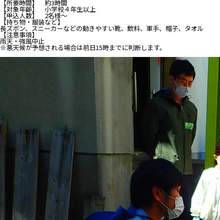
【所要時間】 約3時間
【対象年齢】 小学校４年生以上
【申込人数】 2名様～
【持ち物・服装など】
長ズボン、スニーカーなどの動きやすい靴、飲料、軍手、帽子、タオル
【注意事項】
雨天・強風中止
※悪天候が予想される場合は前日15時までに判断します。